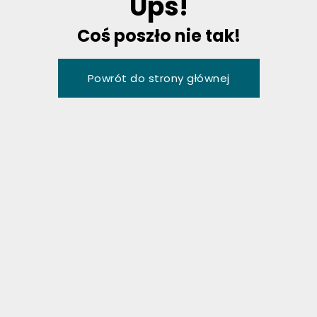
U
p
s
!
C
o
ś
p
o
s
z
ł
o
n
i
e
t
a
k
!
P
o
w
r
ó
t
d
o
s
t
r
o
n
y
g
ł
ó
w
n
e
j