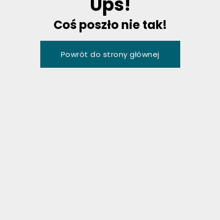
U
p
s
!
C
o
ś
p
o
s
z
ł
o
n
i
e
t
a
k
!
P
o
w
r
ó
t
d
o
s
t
r
o
n
y
g
ł
ó
w
n
e
j