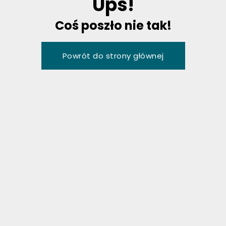
U
p
s
!
C
o
ś
p
o
s
z
ł
o
n
i
e
t
a
k
!
P
o
w
r
ó
t
d
o
s
t
r
o
n
y
g
ł
ó
w
n
e
j