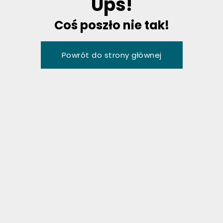
U
p
s
!
C
o
ś
p
o
s
z
ł
o
n
i
e
t
a
k
!
P
o
w
r
ó
t
d
o
s
t
r
o
n
y
g
ł
ó
w
n
e
j